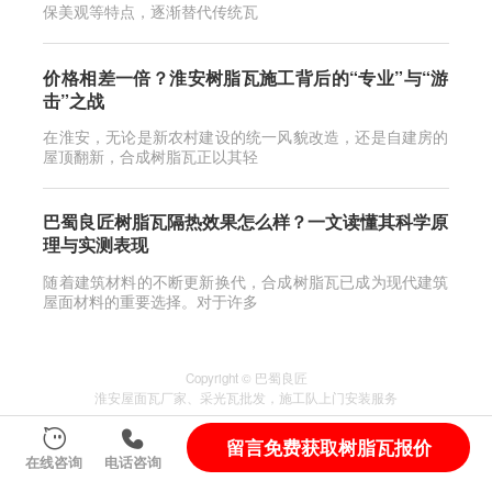
保美观等特点，逐渐替代传统瓦
价格相差一倍？淮安树脂瓦施工背后的“专业”与“游
击”之战
在淮安，无论是新农村建设的统一风貌改造，还是自建房的
屋顶翻新，合成树脂瓦正以其轻
巴蜀良匠树脂瓦隔热效果怎么样？一文读懂其科学原
理与实测表现
随着建筑材料的不断更新换代，合成树脂瓦已成为现代建筑
屋面材料的重要选择。对于许多
Copyright © 巴蜀良匠
淮安
屋面瓦厂家
、
采光瓦
批发，施工队上门安装服务
服务城市
：
四川
自贡
宜宾
山东
佛山
自贡富顺县
留言免费获取树脂瓦报价
蜀ICP备2024095838号-2
在线咨询
电话咨询