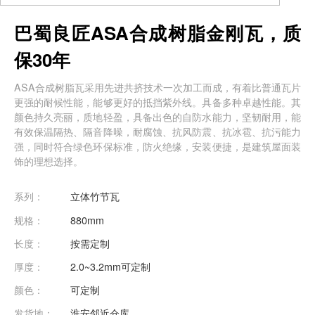
巴蜀良匠ASA合成树脂金刚瓦，质
保30年
ASA合成树脂瓦采用先进共挤技术一次加工而成，有着比普通瓦片
更强的耐候性能，能够更好的抵挡紫外线。具备多种卓越性能。其
颜色持久亮丽，质地轻盈，具备出色的自防水能力，坚韧耐用，能
有效保温隔热、隔音降噪，耐腐蚀、抗风防震、抗冰雹、抗污能力
强，同时符合绿色环保标准，防火绝缘，安装便捷，是建筑屋面装
饰的理想选择。
系列：
立体竹节瓦
规格：
880mm
长度：
按需定制
厚度：
2.0~3.2mm可定制
颜色：
可定制
发货地：
淮安邻近仓库