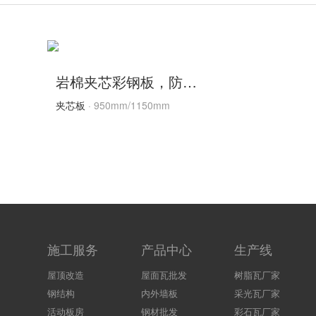
岩棉夹芯彩钢板，防火保温外墙彩钢板
夹芯板
· 950mm/1150mm
施工服务
产品中心
生产线
屋顶改造
屋面瓦批发
树脂瓦厂家
钢结构
内外墙板
采光瓦厂家
活动板房
钢材批发
彩石瓦厂家