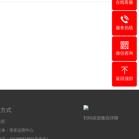
在线客服
服务热线
微信咨询
返回顶部
系方式
扫码添加微信详聊
良匠
主体：淮安运营中心
话：19138681850(吴先生)