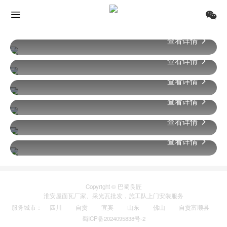
查看详情
查看详情
树脂瓦厂家
竹节瓦、小青瓦，全新好料，做优质好瓦
查看详情
采光瓦厂家
进口聚酯酸酯，品质优等
查看详情
彩石瓦厂家
各种瓦型，全方位满足您的需求
查看详情
夹芯板厂家
防火、隔音、保温隔热效果好
查看详情
彩钢瓦厂家
色彩、瓦型丰富
琉璃瓦厂家
源头厂家，承接全国工程定制单
Copyright © 巴蜀良匠
淮安
屋面瓦厂家
、
采光瓦
批发，施工队上门安装服务
服务城市
：
四川
自贡
宜宾
山东
佛山
自贡富顺县
蜀ICP备2024095838号-2