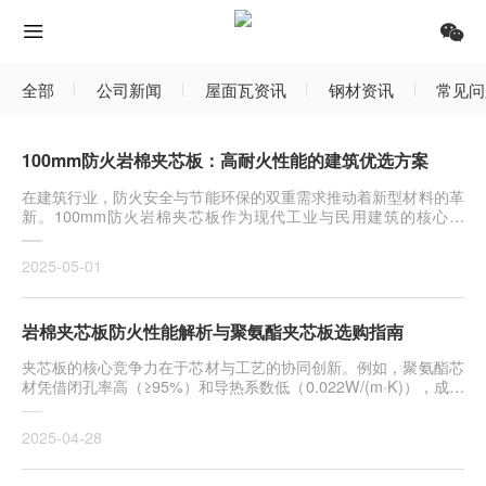
全部
公司新闻
屋面瓦资讯
钢材资讯
常见问
100mm防火岩棉夹芯板：高耐火性能的建筑优选方案
在建筑行业，防火安全与节能环保的双重需求推动着新型材料的革
新。100mm防火岩棉夹芯板作为现代工业与民用建筑的核心材
料，凭借其
2025-05-01
岩棉夹芯板防火性能解析与聚氨酯夹芯板选购指南
夹芯板的核心竞争力在于芯材与工艺的协同创新。例如，聚氨酯芯
材凭借闭孔率高（≥95%）和导热系数低（0.022W/(m·K)），成为
冷链
2025-04-28