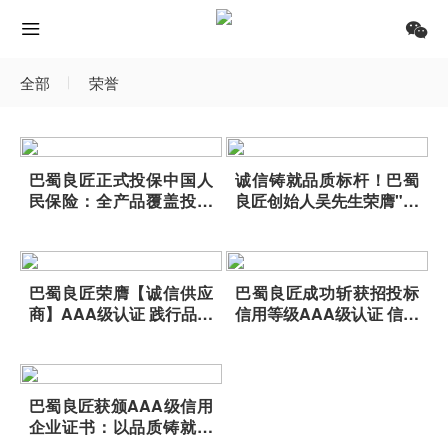
全部
荣誉
巴蜀良匠正式投保中国人
诚信铸就品质标杆！巴蜀
民保险：全产品覆盖投保
良匠创始人吴先生荣膺"诚
背后的品质底气
信企业家"称号
巴蜀良匠荣膺【诚信供应
巴蜀良匠成功斩获招投标
商】AAA级认证 践行品质
信用等级AAA级认证 信用
承诺再获权威认可
实力再获权威认可
巴蜀良匠获颁AAA级信用
企业证书：以品质铸就行
业新标杆​