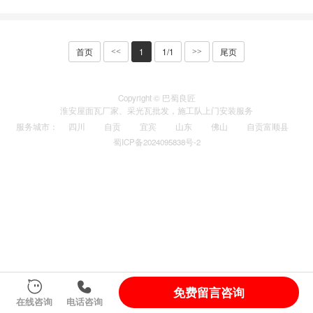
首页
1
1/1
尾页
<<
>>
Copyright © 巴蜀良匠
淮安
屋面瓦厂家
、
采光瓦
批发，施工队上门安装服务
服务城市
：
四川
自贡
宜宾
山东
佛山
自贡富顺县
蜀ICP备2024095838号-2
免费留言咨询
在线咨询
电话咨询