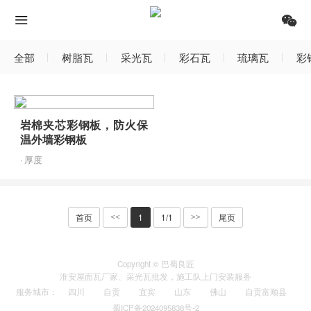
全部
树脂瓦
采光瓦
彩石瓦
琉璃瓦
彩
岩棉夹芯彩钢板，防火保
温外墙彩钢板
· 厚度
首页
1
1/1
尾页
<<
>>
Copyright © 巴蜀良匠
淮安
屋面瓦厂家
、
采光瓦
批发，施工队上门安装服务
服务城市
：
四川
自贡
宜宾
山东
佛山
自贡富顺县
蜀ICP备2024095838号-2