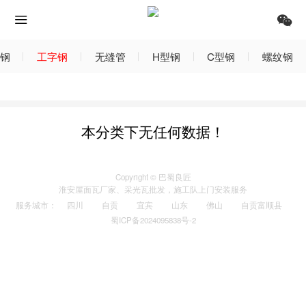
钢
工字钢
无缝管
H型钢
C型钢
螺纹钢
本分类下无任何数据！
Copyright © 巴蜀良匠
淮安
屋面瓦厂家
、
采光瓦
批发，施工队上门安装服务
服务城市
：
四川
自贡
宜宾
山东
佛山
自贡富顺县
蜀ICP备2024095838号-2