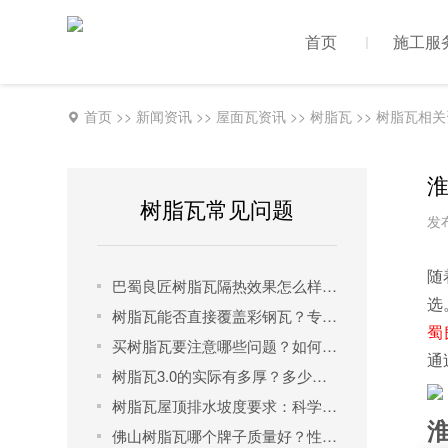
首页
施工服
首页
>>
新闻资讯
>>
屋面瓦资讯
>>
树脂瓦
>>
树脂瓦相关
淮
树脂瓦常见问题
发布
随
巴蜀良匠树脂瓦隔热效果怎么样？一文读懂其科学原理与实测表现
选
树脂瓦能否直接覆盖彩钢瓦？专业解析正确安装方法与品牌选择
蜀
买树脂瓦要注意哪些问题？如何选择才能买到优质树脂瓦管用30年？
通
树脂瓦3.0的实际有多厚？多少钱一米？
树脂瓦屋顶排水坡度要求：科学设计确保排水与美观兼得
佛山树脂瓦哪个牌子质量好？性价比之王是它！​