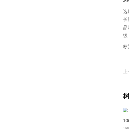
选
长
品
级
标
上
10