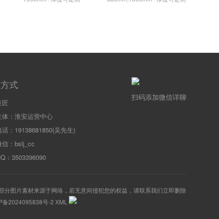
系方式
扫码添加微信详聊
良匠
主体：淮安运营中心
话：19138681850(吴先生)
信：bslj_cc
：3503396090
部分图片素材来源于网络，若无意间侵犯您的权益，请联系我们立即删除
P备2024095838号-2
XML