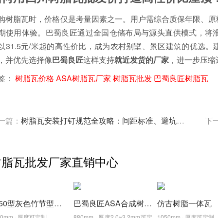
购树脂瓦时，价格仅是考量因素之一。用户需综合质保年限、原
期使用体验。巴蜀良匠通过全国仓储布局与源头直供模式，将淮
以31.5元/米起的高性价比，成为农村别墅、景区建筑的优选。
，并优先选择像
巴蜀良匠
这样支持
就近发货的厂家
，进一步压缩
签：
树脂瓦价格
ASA树脂瓦厂家
树脂瓦批发
巴蜀良匠树脂瓦
一篇：
树脂瓦安装打钉规范全攻略：间距标准、避坑指南与品质优选
下
树脂瓦批发厂家直销中心
1050型灰色竹节型树脂瓦,颜色厚度可定制
巴蜀良匠ASA合成树脂金刚瓦，质保30年
仿古树脂一体瓦
50mm · 厚度可定制
880mm · 厚度2.0~3.2mm可定
1050mm · 厚度可定制