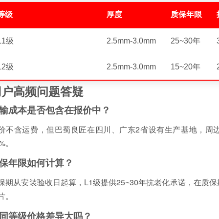
等级
厚度
质保年限
L1级
2.5mm-3.0mm
25~30年
L2级
2.5mm-3.0mm
15~20年
用户高频问题答疑
输成本是否包含在报价中？
价不含运费，但巴蜀良匠在四川、广东2省设有生产基地，周
0%。
保年限如何计算？
保期从安装验收日起算，L1级提供25~30年抗老化承诺，在质
片。
同等级价格差异大吗？