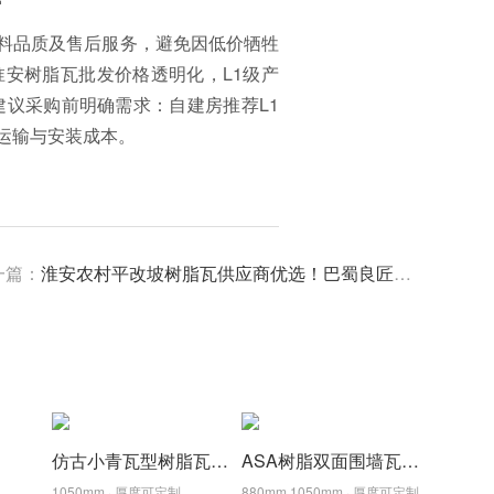
料品质及售后服务，避免因低价牺牲
安树脂瓦批发价格透明化，L1级产
建议采购前明确需求：自建房推荐L1
运输与安装成本。
一篇：
淮安农村平改坡树脂瓦供应商优选！巴蜀良匠：高性价比+全国九省仓，助您省心又省钱
仿古小青瓦型树脂瓦,颜色厚度支持定制
ASA树脂双面围墙瓦,围墙墙头帽,仿古装饰树脂墙头瓦
1050mm · 厚度可定制
880mm,1050mm · 厚度可定制