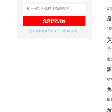
L
是
1
*您的隐私将会严格保密，请放心填写！
全
覆
源
省
免
提