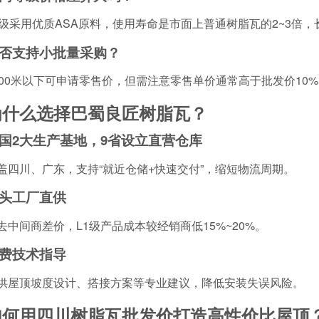
1级采用优质ASA原料，使用寿命是市面上普通树脂瓦的2~3倍
否支持小批量采购？
000米以下可申请零售价，但需注意零售单价通常高于批发价10%~
为什么选择巴蜀良匠树脂瓦？
国2大生产基地，9省设立直营仓库
盖四川、广东，支持“就近仓储+快速交付”，缩短物流周期。
头工厂直供
去中间商差价，L1级产品成本较经销商低15%~20%。
费技术指导
供屋顶坡度设计、搭接方案等专业建议，降低安装失误风险。
如何用四川树脂瓦批发价打造高性价比屋顶