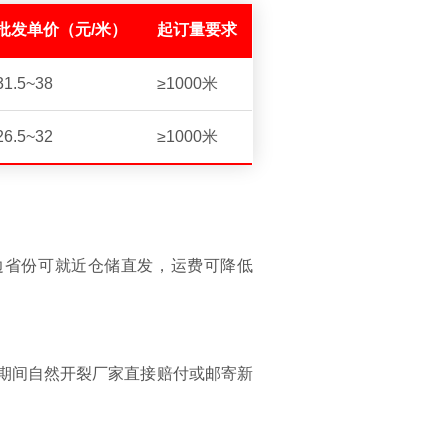
批发单价（元/米）
起订量要求
31.5~38
≥1000米
26.5~32
≥1000米
边省份可就近仓储直发，运费可降低
保期间自然开裂厂家直接赔付或邮寄新