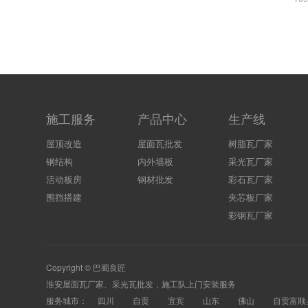
施工服务
产品中心
生产线
屋顶改造
屋面瓦批发
树脂瓦厂家
钢结构
内外墙板
采光瓦厂家
活动板房
钢材批发
彩石瓦厂家
围挡搭建
夹芯板厂家
彩钢瓦厂家
Copyright © 巴蜀良匠
淮安
屋面瓦厂家
、
采光瓦
批发，施工队上门安装服务
服务城市：
四川
自贡
宜宾
山东
佛山
自贡富顺