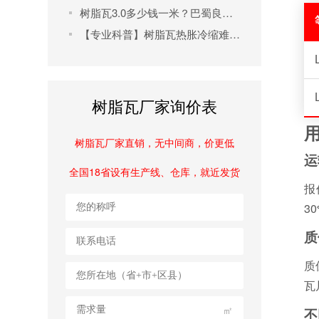
树脂瓦3.0多少钱一米？巴蜀良匠高性价比产品解析及选购指南
【专业科普】树脂瓦热胀冷缩难题破解指南：从施工到维护全流程解析
树脂瓦厂家询价表
树脂瓦厂家直销，无中间商，价更低
运
全国18省设有生产线、仓库，就近发货
报
3
质
质
瓦
㎡
不