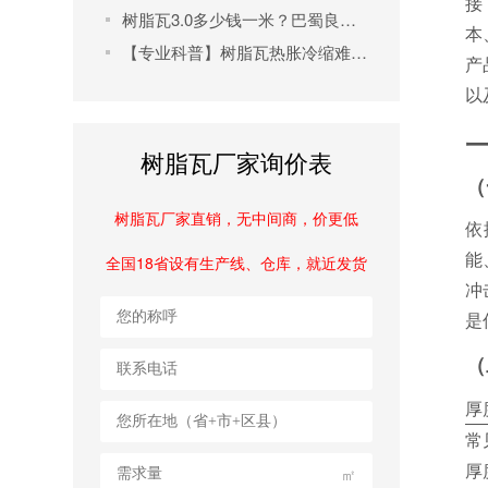
接
树脂瓦3.0多少钱一米？巴蜀良匠高性价比产品解析及选购指南
本
【专业科普】树脂瓦热胀冷缩难题破解指南：从施工到维护全流程解析
产
以
一
树脂瓦厂家询价表
（
树脂瓦厂家直销，无中间商，价更低
依
能
全国18省设有生产线、仓库，就近发货
冲
是
（
厚
常
厚
㎡