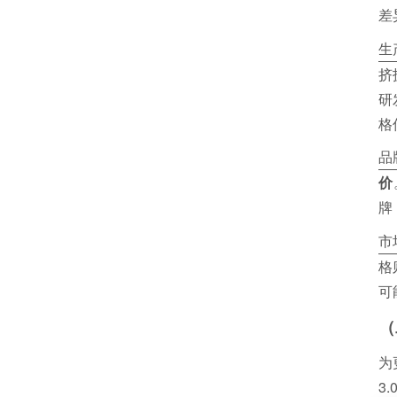
差
生
挤
研
格
品
价
牌
市
格
可
（
为
3