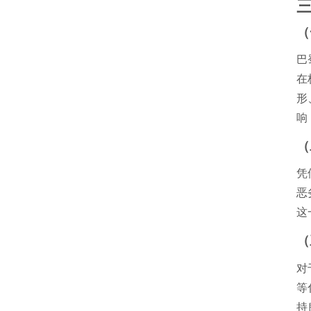
（
巴
在
形
响
（
凭
恶
这
（
对
等
持