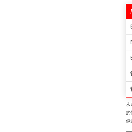
从
的
似