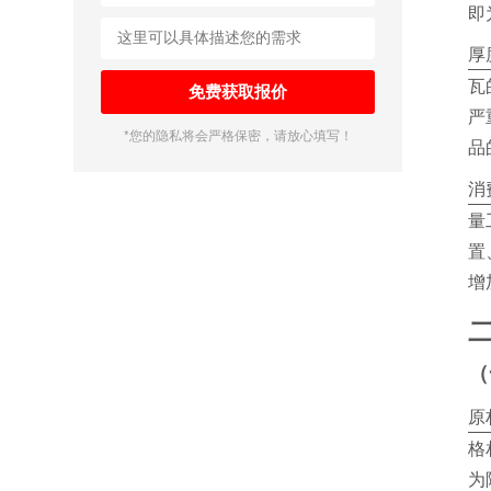
即为
厚
瓦
严
*您的隐私将会严格保密，请放心填写！
品
消
量
置
增
二
（
原
格
为