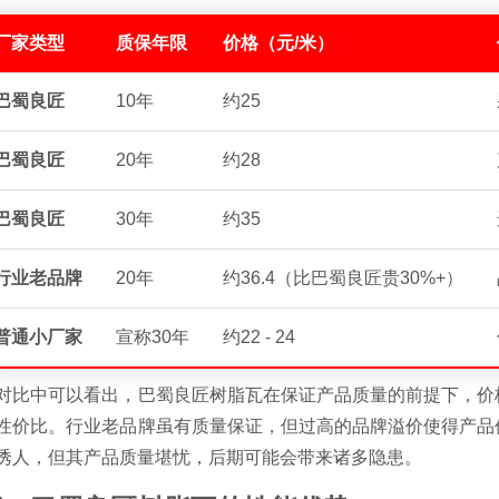
厂家类型
质保年限
价格（元/米）
巴蜀良匠
10年
约25
巴蜀良匠
20年
约28
巴蜀良匠
30年
约35
行业老品牌
20年
约36.4（比巴蜀良匠贵30%+）
普通小厂家
宣称30年
约22 - 24
对比中可以看出，巴蜀良匠树脂瓦在保证产品质量的前提下，价
性价比。行业老品牌虽有质量保证，但过高的品牌溢价使得产品
诱人，但其产品质量堪忧，后期可能会带来诸多隐患。