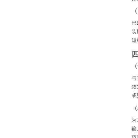
（
巴
装
短
（
与
致
或
（
为
输
范