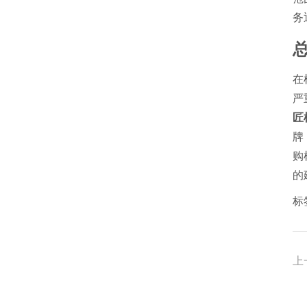
务
在
严
匠
牌
购
的
标
上