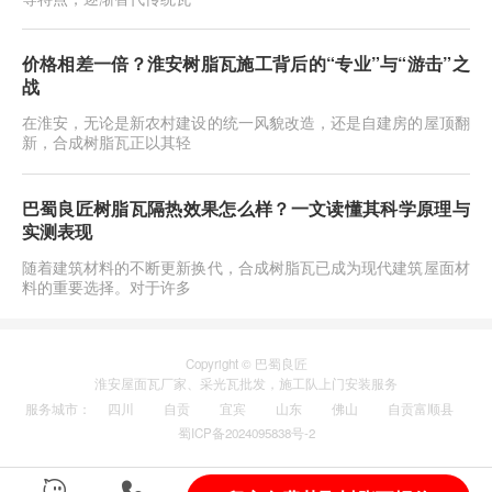
价格相差一倍？淮安树脂瓦施工背后的“专业”与“游击”之
战
在淮安，无论是新农村建设的统一风貌改造，还是自建房的屋顶翻
新，合成树脂瓦正以其轻
巴蜀良匠树脂瓦隔热效果怎么样？一文读懂其科学原理与
实测表现
随着建筑材料的不断更新换代，合成树脂瓦已成为现代建筑屋面材
料的重要选择。对于许多
Copyright © 巴蜀良匠
淮安
屋面瓦厂家
、
采光瓦
批发，施工队上门安装服务
服务城市
：
四川
自贡
宜宾
山东
佛山
自贡富顺县
蜀ICP备2024095838号-2