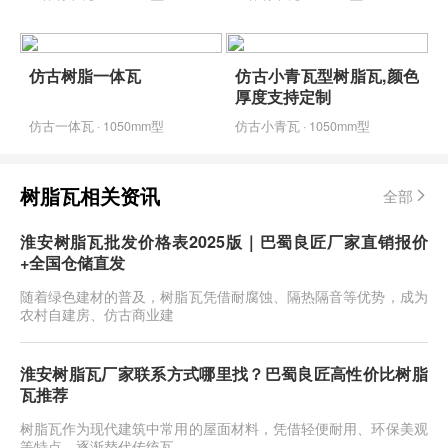
仿古树脂一体瓦
仿古小青瓦型树脂瓦,颜色
厚度支持定制
仿古一体瓦 · 1050mm型
仿古小青瓦 · 1050mm型
树脂瓦相关资讯
全部
淮安树脂瓦批发价格表2025版｜巴蜀良匠厂家直销报价
+全国仓储直发
随着绿色建材的普及，树脂瓦凭借耐腐蚀、隔热隔音等优势，成为
农村自建房、仿古商业建
淮安树脂瓦厂家联系方式哪里找？巴蜀良匠高性价比树脂
瓦推荐
树脂瓦作为现代建筑中常用的屋面材料，凭借轻便耐用、环保美观
等特点，逐渐替代传统瓦