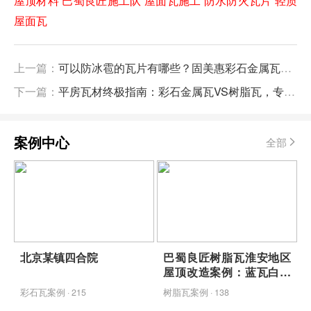
屋顶材料
巴蜀良匠施工队
屋面瓦施工
防水防火瓦片
轻质
屋面瓦
上一篇：
可以防冰雹的瓦片有哪些？固美惠彩石金属瓦、SSS级金刚树脂瓦不惧冰雹冲击
下一篇：
平房瓦材终极指南：彩石金属瓦VS树脂瓦，专业施工如何选？
案例中心
全部
北京某镇四合院
巴蜀良匠树脂瓦淮安地区
屋顶改造案例：蓝瓦白墙
映青山，包工包料省心焕
彩石瓦案例 · 215
树脂瓦案例 · 138
新