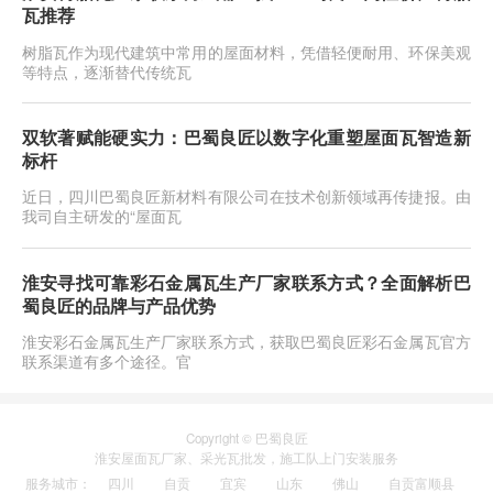
瓦推荐
树脂瓦作为现代建筑中常用的屋面材料，凭借轻便耐用、环保美观
等特点，逐渐替代传统瓦
双软著赋能硬实力：巴蜀良匠以数字化重塑屋面瓦智造新
标杆
近日，四川巴蜀良匠新材料有限公司在技术创新领域再传捷报。由
我司自主研发的“屋面瓦
淮安寻找可靠彩石金属瓦生产厂家联系方式？全面解析巴
蜀良匠的品牌与产品优势
淮安彩石金属瓦生产厂家联系方式，获取巴蜀良匠彩石金属瓦官方
联系渠道有多个途径。官
Copyright © 巴蜀良匠
淮安
屋面瓦厂家
、
采光瓦
批发，施工队上门安装服务
服务城市
：
四川
自贡
宜宾
山东
佛山
自贡富顺县