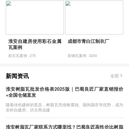
淮安自建房使用彩石金属
成都市青白江制衣厂
瓦案例
彩石瓦案例 · 275
彩钢瓦案例 · 3200
新闻资讯
全部
淮安树脂瓦批发价格表2025版｜巴蜀良匠厂家直销报价
+全国仓储直发
随着绿色建材的普及，树脂瓦凭借耐腐蚀、隔热隔音等优势，成为
农村自建房、仿古商业建
淮安树脂瓦厂家联系方式哪里找？巴蜀良匠高性价比树脂