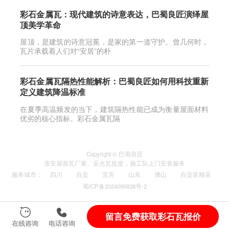
彩石金属瓦：现代建筑的诗意表达，巴蜀良匠演绎屋
顶美学革命
屋顶，是建筑的诗意冠冕，是家的第一道守护。曾几何时，
瓦片承载着人们对“安居”的朴
彩石金属瓦隔热性能解析：巴蜀良匠如何用科技重新
定义建筑降温标准
在夏季高温频发的当下，建筑隔热性能已成为衡量屋面材料
优劣的核心指标。彩石金属瓦隔
Copyright © 巴蜀良匠
淮安
屋面瓦厂家
、
采光瓦
批发，施工队上门安装服务
服务城市
：
四川
自贡
宜宾
山东
佛山
自贡富顺县
蜀ICP备2024095838号-2
留言免费获取彩石瓦报价
在线咨询
电话咨询