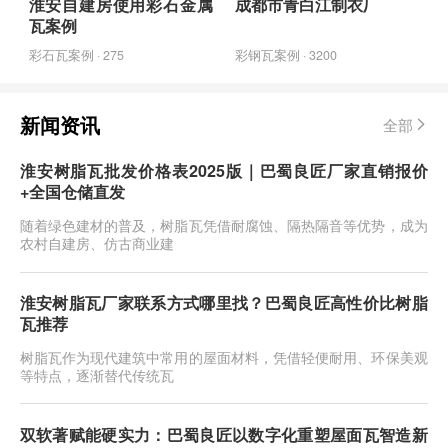
淮安自建房使用彩石金属
成都市青白江制衣厂
瓦案例
彩石瓦案例 · 275
彩钢瓦案例 · 3200
新闻资讯
全部
淮安树脂瓦批发价格表2025版｜巴蜀良匠厂家直销报价
+全国仓储直发
随着绿色建材的普及，树脂瓦凭借耐腐蚀、隔热隔音等优势，成为
农村自建房、仿古商业建
淮安树脂瓦厂家联系方式哪里找？巴蜀良匠高性价比树脂
瓦推荐
树脂瓦作为现代建筑中常用的屋面材料，凭借轻便耐用、环保美观
等特点，逐渐替代传统瓦
双软著赋能硬实力：巴蜀良匠以数字化重塑屋面瓦智造新