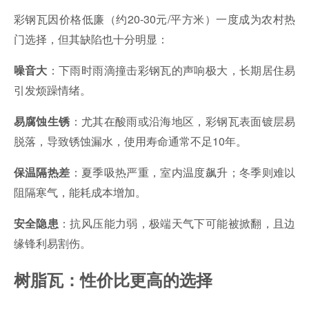
彩钢瓦因价格低廉（约20-30元/平方米）一度成为农村热
门选择，但其缺陷也十分明显：
：下雨时雨滴撞击彩钢瓦的声响极大，长期居住易
噪音大
引发烦躁情绪。
：尤其在酸雨或沿海地区，彩钢瓦表面镀层易
易腐蚀生锈
脱落，导致锈蚀漏水，使用寿命通常不足10年。
：夏季吸热严重，室内温度飙升；冬季则难以
保温隔热差
阻隔寒气，能耗成本增加。
：抗风压能力弱，极端天气下可能被掀翻，且边
安全隐患
缘锋利易割伤。
树脂瓦：性价比更高的选择