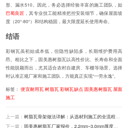
形、漏水510。因此，务必选择经验丰富的施工团队，如
巴蜀良匠
，其专业技工能精准把控安装细节，确保屋面坡
度（20°-80°）和结构稳固，最大限度延长使用寿命。
结语
彩钢瓦虽初始成本低，但隐性缺陷多，长期维护费用高
昂。相比之下，固美惠树脂瓦以高性价比、长寿命和全面
性能脱颖而出，尤其适合农村自建房、车棚等场景。选择
时认准正规厂家和施工团队，方能真正实现“一劳永逸”。
标签：
便宜耐用瓦
树脂瓦
彩钢瓦缺点
固美惠树脂瓦
屋面
施工
上一篇：
树脂瓦骨架做法详解：从选材到施工的全流程指南
下一篇：
固美惠树脂瓦厂家报价，2.2mm~3.0mm厚度树脂瓦价格表