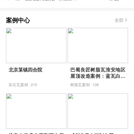
案例中心
全部
北京某镇四合院
巴蜀良匠树脂瓦淮安地区
屋顶改造案例：蓝瓦白墙
映青山，包工包料省心焕
彩石瓦案例 · 215
树脂瓦案例 · 138
新