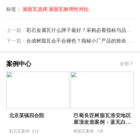
标签：
屋面瓦选择
屋面瓦耐用性对比
上一篇：
彩石金属瓦什么牌子最好？采购必看指标与品牌推荐
下一篇：
合成树脂瓦会不会褪色？揭秘小厂产品的致命缺陷
案例中心
全部
北京某镇四合院
巴蜀良匠树脂瓦淮安地区
屋顶改造案例：蓝瓦白墙
映青山，包工包料省心焕
彩石瓦案例 · 215
树脂瓦案例 · 138
新