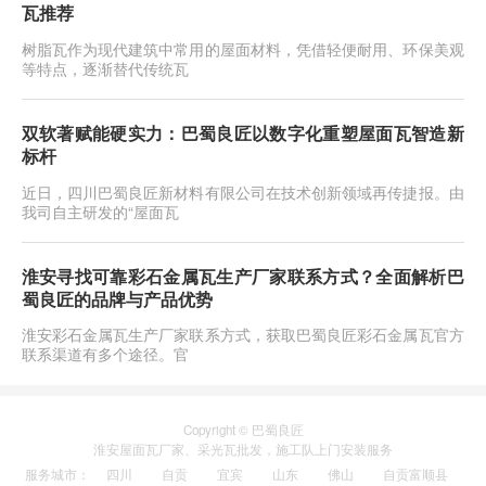
瓦推荐
树脂瓦作为现代建筑中常用的屋面材料，凭借轻便耐用、环保美观
等特点，逐渐替代传统瓦
双软著赋能硬实力：巴蜀良匠以数字化重塑屋面瓦智造新
标杆
近日，四川巴蜀良匠新材料有限公司在技术创新领域再传捷报。由
我司自主研发的“屋面瓦
淮安寻找可靠彩石金属瓦生产厂家联系方式？全面解析巴
蜀良匠的品牌与产品优势
淮安彩石金属瓦生产厂家联系方式，获取巴蜀良匠彩石金属瓦官方
联系渠道有多个途径。官
Copyright © 巴蜀良匠
淮安
屋面瓦厂家
、
采光瓦
批发，施工队上门安装服务
服务城市
：
四川
自贡
宜宾
山东
佛山
自贡富顺县