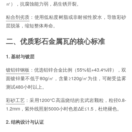
㎡），抗腐蚀能力弱，易生锈开裂。
粘合剂劣质
：使用低粘度树脂或非耐候性胶水，导致彩砂
层脱落，缩短整体寿命。
二、优质彩石金属瓦的核心标准
1. 基材与镀层
镀铝锌钢板
：优选铝锌合金比例（55%铝+43.4%锌），双
面镀锌量不低于80g/㎡，含量≥120g/㎡为佳，可耐受盐雾
测试480小时以上。
彩砂工艺
：采用1200℃高温烧结的玄武岩颗粒，粒径0.8-
1.2mm，紫外线照射5000小时色差ΔE≤1.5，杜绝褪色。
2. 结构设计与认证