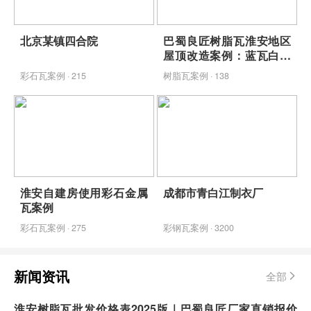
北京某镇四合院
巴蜀良匠树脂瓦淮安地区
屋顶改造案例：蓝瓦白墙
映青山，包工包料省心焕
彩石瓦案例 · 215
树脂瓦案例 · 138
新
淮安自建房使用彩石金属
成都市青白江制衣厂
瓦案例
彩石瓦案例 · 275
彩钢瓦案例 · 3200
新闻资讯
全部
淮安树脂瓦批发价格表2025版｜巴蜀良匠厂家直销报价