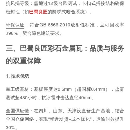
抗风揭等级
：需通过12级台风测试，卡扣式搭接结构确保
密封性（如
巴蜀良匠
的阶梯式咬合系统）。
环保认证
：符合GB 6566-2010放射性标准，且可回收率
≥98%，契合绿色建筑要求。
三、巴蜀良匠彩石金属瓦：品质与服务
的双重保障
1. 技术优势
军工级基材
：基板厚度达0.5mm（超国标0.4mm），盐雾
测试超480小时，抗冰雹冲击达直径40mm。
全国供应链
：在四川、山东、天津设直营生产基地，结合
全国仓储网络，实现“就近发货+成本优化”，运输时效提升
30%。