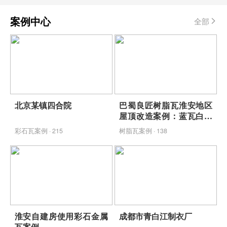
案例中心
全部
北京某镇四合院
巴蜀良匠树脂瓦淮安地区
屋顶改造案例：蓝瓦白墙
映青山，包工包料省心焕
彩石瓦案例 · 215
树脂瓦案例 · 138
新
淮安自建房使用彩石金属
成都市青白江制衣厂
瓦案例