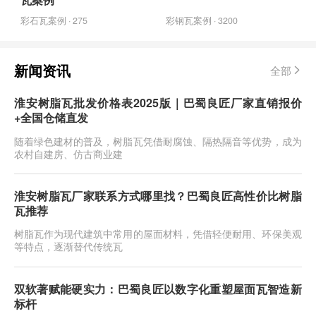
彩石瓦案例 · 275
彩钢瓦案例 · 3200
新闻资讯
全部
淮安树脂瓦批发价格表2025版｜巴蜀良匠厂家直销报价
+全国仓储直发
随着绿色建材的普及，树脂瓦凭借耐腐蚀、隔热隔音等优势，成为
农村自建房、仿古商业建
淮安树脂瓦厂家联系方式哪里找？巴蜀良匠高性价比树脂
瓦推荐
树脂瓦作为现代建筑中常用的屋面材料，凭借轻便耐用、环保美观
等特点，逐渐替代传统瓦
双软著赋能硬实力：巴蜀良匠以数字化重塑屋面瓦智造新
标杆