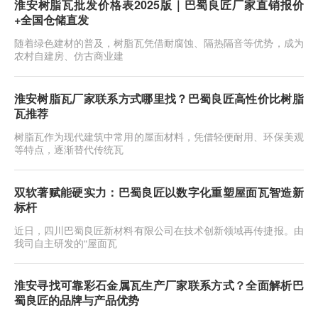
淮安树脂瓦批发价格表2025版｜巴蜀良匠厂家直销报价
+全国仓储直发
随着绿色建材的普及，树脂瓦凭借耐腐蚀、隔热隔音等优势，成为
农村自建房、仿古商业建
淮安树脂瓦厂家联系方式哪里找？巴蜀良匠高性价比树脂
瓦推荐
树脂瓦作为现代建筑中常用的屋面材料，凭借轻便耐用、环保美观
等特点，逐渐替代传统瓦
双软著赋能硬实力：巴蜀良匠以数字化重塑屋面瓦智造新
标杆
近日，四川巴蜀良匠新材料有限公司在技术创新领域再传捷报。由
我司自主研发的“屋面瓦
淮安寻找可靠彩石金属瓦生产厂家联系方式？全面解析巴
蜀良匠的品牌与产品优势