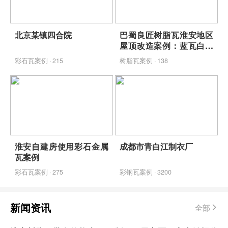
北京某镇四合院
巴蜀良匠树脂瓦淮安地区
屋顶改造案例：蓝瓦白墙
映青山，包工包料省心焕
彩石瓦案例 · 215
树脂瓦案例 · 138
新
淮安自建房使用彩石金属
成都市青白江制衣厂
瓦案例
彩石瓦案例 · 275
彩钢瓦案例 · 3200
新闻资讯
全部