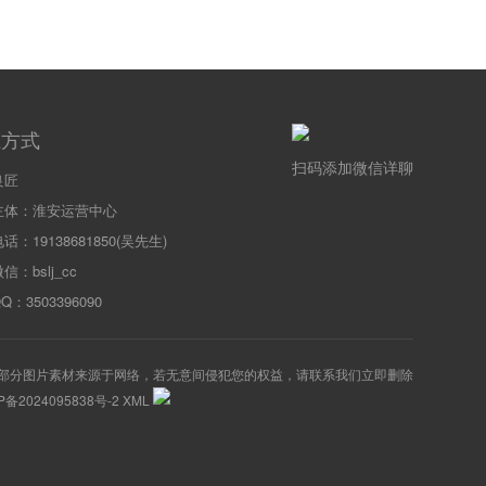
系方式
扫码添加微信详聊
良匠
主体：淮安运营中心
话：19138681850(吴先生)
信：bslj_cc
：3503396090
部分图片素材来源于网络，若无意间侵犯您的权益，请联系我们立即删除
P备2024095838号-2
XML