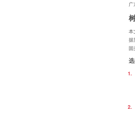
广
本
据
固
选