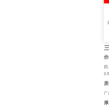
价
四
2
质
广
厚