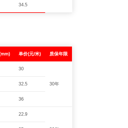
34.5
(mm)
单价(元/米)
质保年限
30
32.5
30年
36
22.9