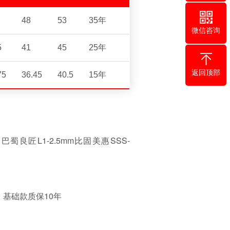
48
53
35年
微信咨询
5
41
45
25年
返回顶部
75
36.45
40.5
15年
良匠L1-2.5mm比固美惠SSS-
，基础款质保10年