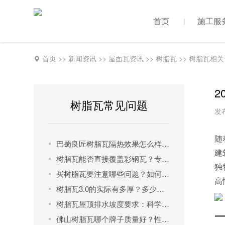
首页
施工服
首页
>>
新闻资讯
>>
屋面瓦资讯
>>
树脂瓦
>>
树脂瓦相关
2
树脂瓦常见问题
发布
随
巴蜀良匠树脂瓦隔热效果怎么样？一文读懂其科学原理与实测表现
建
树脂瓦能否直接覆盖彩钢瓦？专业解析正确安装方法与品牌选择
独
买树脂瓦要注意哪些问题？如何选择才能买到优质树脂瓦管用30年？
高
树脂瓦3.0的实际有多厚？多少钱一米？
树脂瓦屋顶排水坡度要求：科学设计确保排水与美观兼得
佛山树脂瓦哪个牌子质量好？性价比之王是它！​