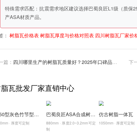
特殊需求匹配：抗震需求地区建议选择巴蜀良匠L1级（质保25
产ASA材质产品。
签：
树脂瓦价格表
树脂瓦厚度与价格对照表
四川树脂瓦厂家价
一篇：
四川哪里生产的树脂瓦质量好？2025年口碑品牌推荐
下
树脂瓦批发厂家直销中心
1050型灰色竹节型树脂瓦,颜色厚度可定制
巴蜀良匠ASA合成树脂金刚瓦，质保30年
仿古树脂一体瓦
50mm · 厚度可定制
880mm · 厚度2.0~3.2mm可定
1050mm · 厚度可定制
制