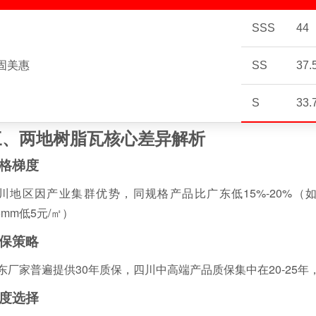
SSS
44
固美惠
SS
37.
S
33.
三、两地树脂瓦核心差异解析
格梯度
川地区因产业集群优势，同规格产品比广东低15%-20%（如巴蜀
.5mm低5元/㎡）
保策略
东厂家普遍提供30年质保，四川中高端产品质保集中在20-25年
度选择