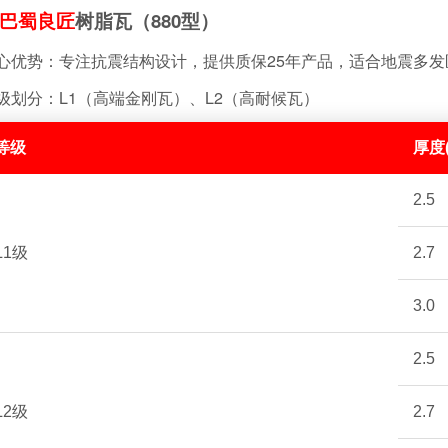
巴蜀良匠
树脂瓦（880型）
心优势：专注抗震结构设计，提供质保25年产品，适合地震多发
级划分：L1（高端金刚瓦）、L2（高耐候瓦）
等级
厚度
2.5
L1级
2.7
3.0
2.5
L2级
2.7