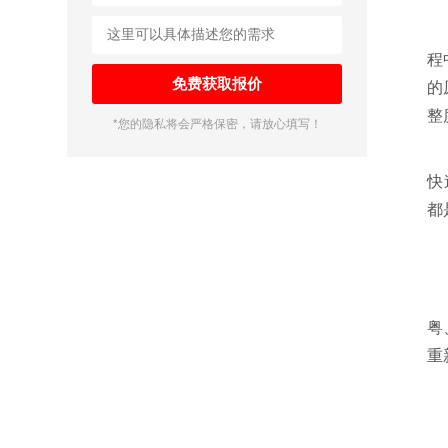
程
的
整
*您的隐私将会严格保密，请放心填写！
快
都
粤
重