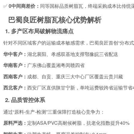
✅
0中间商差价：
同等国标品质树脂瓦，终端采购成本比传统渠
巴蜀良匠树脂瓦核心优势解析
1. 多产区布局破解物流痛点
针对不同区域客户的运输成本敏感需求，巴蜀良匠首创“分布式
华中客户：
湖北襄阳、孝感双基地支撑鄂豫皖三省配送
华南客户：
广东佛山覆盖湘粤闵赣四省
西南客户：
成都、自贡、重庆三大中心厂区覆盖云贵川藏
西北客户：
西安厂区直供陕甘宁新，单吨运费较跨省运输节省40
2. 品质管控体系
通过“原料-生产-检测”三重保障打造核心竞争力：
原料严选：
定制ASA/PVC高耐候树脂，抗老化指数提升40%