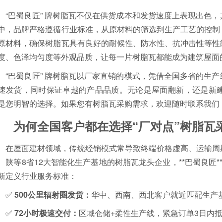
“巴蜀良匠” 牌树脂瓦不仅在供货成本和发货速度上表现出色
中，品牌严格遵循行业标准，从原材料的筛选到生产工艺的控制
原材料，确保树脂瓦具有良好的耐候性、防水性、抗冲击性等性
度、色泽均匀度等外观品质，让每一片树脂瓦都能成为建筑屋面
“巴蜀良匠” 牌树脂瓦以厂家直销的模式，凭借全国多省的生
速发货，同时保证卓越的产品品质。无论是屋面翻新，还是新建建
是您明智的选择。如果您有树脂瓦采购需求，欢迎随时联系我们
为何全国客户都在选择“厂对点”树脂瓦
在屋面建材领域，传统经销模式常导致终端价格虚高、运输周
、陕等8省12大智能化生产基地的树脂瓦龙头企业，**巴蜀良匠*
新定义行业服务标准：
✅
500公里辐射圈发货：
华中、西南、西北客户就近匹配生产基
✅
72小时极速交付：
区域仓储+柔性生产线，紧急订单3日内