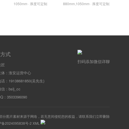
1050mm · 厚度可定制
880mm,1050mm · 厚度可定制
系方式
扫码添加微信详聊
良匠
主体：淮安运营中心
话：19138681850(吴先生)
信：bslj_cc
：3503396090
部分图片素材来源于网络，若无意间侵犯您的权益，请联系我们立即删除
P备2024095838号-2
XML