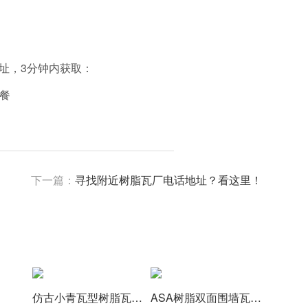
址，3分钟内获取：
套餐
下一篇：
寻找附近树脂瓦厂电话地址？看这里！
仿古小青瓦型树脂瓦,颜色厚度支持定制
ASA树脂双面围墙瓦,围墙墙头帽,仿古装饰树脂墙头瓦