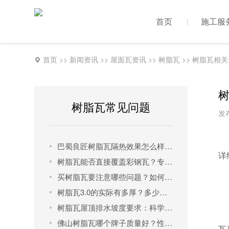
首页
施工服
首页
>>
新闻资讯
>>
屋面瓦资讯
>>
树脂瓦
>>
树脂瓦相关
树脂瓦常见问题
发布
巴蜀良匠树脂瓦隔热效果怎么样？一文读懂其科学原理与实测表现
详
树脂瓦能否直接覆盖彩钢瓦？专业解析正确安装方法与品牌选择
买树脂瓦要注意哪些问题？如何选择才能买到优质树脂瓦管用30年？
树脂瓦3.0的实际有多厚？多少钱一米？
树脂瓦屋顶排水坡度要求：科学设计确保排水与美观兼得
佛山树脂瓦哪个牌子质量好？性价比之王是它！​
瓦