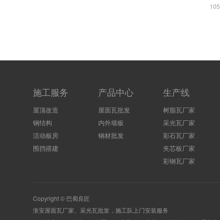
10
施工服务
产品中心
生产线
屋顶改造
屋面瓦批发
树脂瓦厂家
钢结构
内外墙板
采光瓦厂家
活动板房
钢材批发
彩石瓦厂家
围挡搭建
夹芯板厂家
彩钢瓦厂家
Copyright © 巴蜀良匠
淮安
屋面瓦厂家
、
采光瓦
批发，施工队上门安装服务