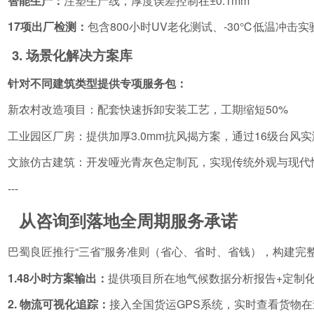
智能生产：
注塑生产线，厚度误差控制在±0.1mm
17项出厂检测：
包含800小时UV老化测试、-30℃低温冲击
3. 场景化解决方案库
针对不同建筑类型提供专项服务包：
新农村改造项目：配套快速拆卸安装工艺，工期缩短50%
工业园区厂房：提供加厚3.0mm抗风揭方案，通过16级台风
文旅仿古建筑：开发哑光青灰色定制瓦，实现传统外观与现代
---
从咨询到落地全周期服务承诺
巴蜀良匠推行“三省”服务准则（省心、省时、省钱），构建完
1.48小时方案输出：
提供项目所在地气候数据分析报告+定制
2. 物流可视化追踪：
接入全国货运GPS系统，实时查看货物