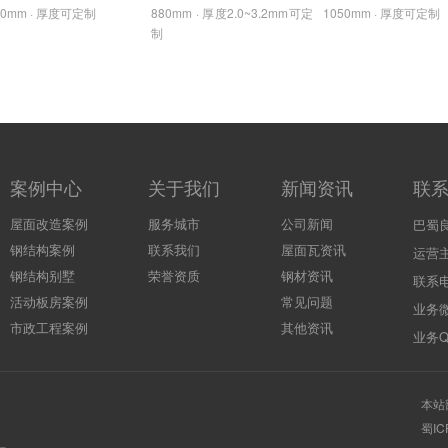
50mm · 厚度可定制
880mm · 厚度2.0~3.2mm可定
1050mm · 厚度可定制
制
案例中心
关于我们
新闻资讯
联
屋面改造案例
服务城市
公司新闻
巴蜀
钢结构案例
联系我们
屋面瓦资讯
运营
钢结构别墅
荣誉资质
钢材资讯
联系电
活动板房案例
常见问题
业务微
市政工程案例
其他资讯
业务QQ
本站
蜀IC