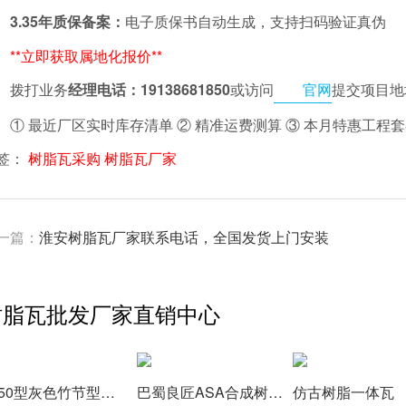
3.35年质保备案：
电子质保书自动生成，支持扫码验证真伪
**立即获取属地化报价**
拨打业务
经理电话：19138681850
或访问
官网
提交项目地
① 最近厂区实时库存清单 ② 精准运费测算 ③ 本月特惠工程
签：
树脂瓦采购
树脂瓦厂家
一篇：
淮安树脂瓦厂家联系电话，全国发货上门安装
树脂瓦批发厂家直销中心
1050型灰色竹节型树脂瓦,颜色厚度可定制
巴蜀良匠ASA合成树脂金刚瓦，质保30年
仿古树脂一体瓦