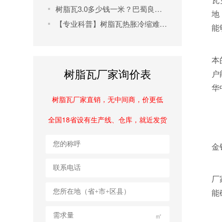
树脂瓦3.0多少钱一米？巴蜀良匠高性价比产品解析及选购指南
地
【专业科普】树脂瓦热胀冷缩难题破解指南：从施工到维护全流程解析
能
本
树脂瓦厂家询价表
户
华
树脂瓦厂家直销，无中间商，价更低
全国18省设有生产线、仓库，就近发货
金
厂
能
㎡