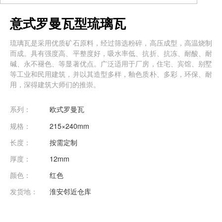
意式罗曼瓦型琉璃瓦
琉璃瓦是采用优质矿石原料，经过筛选粉碎，高压成型，高温烧制
而成。具有强度高、平整度好，吸水率低、抗折、抗冻、耐酸、耐
碱、永不褪色、等显著优点。广泛适用于厂房，住宅、宾馆、别墅
等工业和民用建筑，并以其造型多样，釉色质朴、多彩，环保、耐
用，深得建筑大师们的推崇。
系列：
欧式罗曼瓦
规格：
215×240mm
长度：
按需定制
厚度：
12mm
颜色：
红色
发货地：
淮安邻近仓库