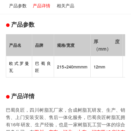
产品参数
产品详情
相关产品
产品参数
厚度
波
产品名
品牌
规格/宽度
（mm）
高
欧式罗曼
巴蜀良
215×240mmmm
12mm
3c
瓦
匠
产品详情
巴蜀良匠，四川树脂瓦厂家，合成树脂瓦研发、生产、销
售、上门安装安装、售后一体化服务，巴蜀良匠树脂瓦拥
有16年研发、生产经验，也是一家树脂瓦工贸一体的综合