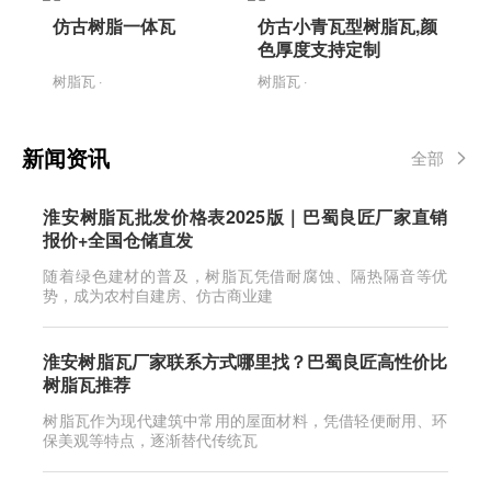
仿古树脂一体瓦
仿古小青瓦型树脂瓦,颜
色厚度支持定制
树脂瓦 ·
树脂瓦 ·
新闻资讯
全部
淮安树脂瓦批发价格表2025版｜巴蜀良匠厂家直销
报价+全国仓储直发
随着绿色建材的普及，树脂瓦凭借耐腐蚀、隔热隔音等优
势，成为农村自建房、仿古商业建
淮安树脂瓦厂家联系方式哪里找？巴蜀良匠高性价比
树脂瓦推荐
树脂瓦作为现代建筑中常用的屋面材料，凭借轻便耐用、环
保美观等特点，逐渐替代传统瓦