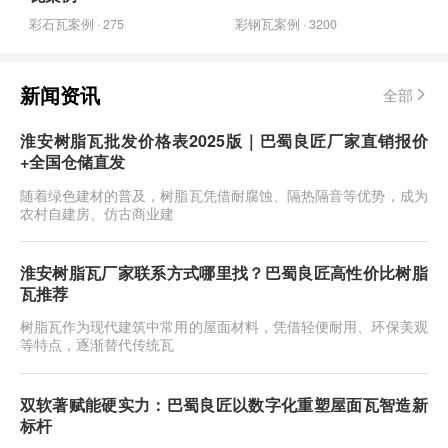
彩石瓦案例 · 275
彩钢瓦案例 · 3200
新闻资讯
全部
淮安树脂瓦批发价格表2025版｜巴蜀良匠厂家直销报价
+全国仓储直发
随着绿色建材的普及，树脂瓦凭借耐腐蚀、隔热隔音等优势，成为
农村自建房、仿古商业建
淮安树脂瓦厂家联系方式哪里找？巴蜀良匠高性价比树脂
瓦推荐
树脂瓦作为现代建筑中常用的屋面材料，凭借轻便耐用、环保美观
等特点，逐渐替代传统瓦
双软著赋能硬实力：巴蜀良匠以数字化重塑屋面瓦智造新
标杆