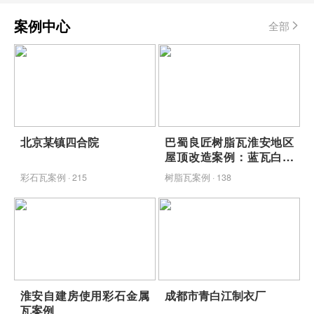
案例中心
全部
北京某镇四合院
巴蜀良匠树脂瓦淮安地区
屋顶改造案例：蓝瓦白墙
映青山，包工包料省心焕
彩石瓦案例 · 215
树脂瓦案例 · 138
新
淮安自建房使用彩石金属
成都市青白江制衣厂
瓦案例