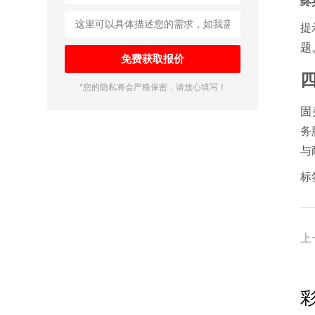
终
提
题
*您的隐私将会严格保密，请放心填写！
固
务
与
标
上