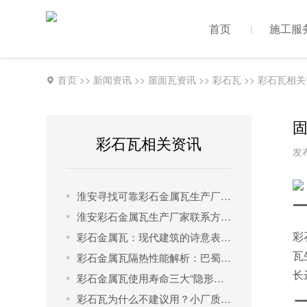
首页
施工服
首页
>>
新闻资讯
>>
屋面瓦资讯
>>
彩石瓦
>>
彩石瓦相关
彩石瓦相关资讯
发布
淮安寻找可靠彩石金属瓦生产厂家联系方式？全面解析巴蜀良匠的品牌与产品优势
淮安彩石金属瓦生产厂家联系方式：如何找到靠谱供应商？
彩
彩石金属瓦：现代建筑的诗意表达，巴蜀良匠演绎屋顶美学革命
瓦
彩石金属瓦隔热性能解析：巴蜀良匠如何用科技重新定义建筑降温标准
长
彩石金属瓦使用寿命三大“隐形杀手”：高盐、酸碱污染与防护层破坏，巴蜀良匠为您保驾护航
彩石瓦为什么不建议用？小厂质量问题频发，选对品牌是关键