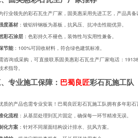
为行业领先的彩石瓦生产厂家，固美惠采用先进工艺，产品具备
强度基材
：镀铝锌钢板为基板，抗风压、抗冲击性能优异。
然彩石涂层
：色彩持久不褪色，装饰性与实用性兼备。
保节能
：100%可回收材料，符合绿色建筑标准。
需咨询或采购，可直接联系固美惠彩石瓦生产厂家电话：19138
技术指导。
三、专业施工保障：
巴蜀良匠
彩石瓦施工队
优质的产品也需专业安装！巴蜀良匠彩石瓦施工队拥有多年彩石
准化流程
：从基层处理到瓦片固定，确保每一环节精准无误。
制化方案
：针对不同屋面结构设计排水、抗风方案。