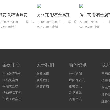
弧瓦-彩石金属瓦
方格瓦-彩石金属瓦
40mm*420mm · 厚度
1340mm*420mm · 厚度
730mm*Nmm 
4~0.8mm定制
0.4~0.8mm定制
0.4~0.8mm定制
案例中心
关于我们
新闻资讯
联
屋面改造案例
服务城市
公司新闻
巴蜀
钢结构案例
联系我们
屋面瓦资讯
运营
钢结构别墅
荣誉资质
钢材资讯
联系电
活动板房案例
常见问题
业务微
市政工程案例
其他资讯
业务QQ