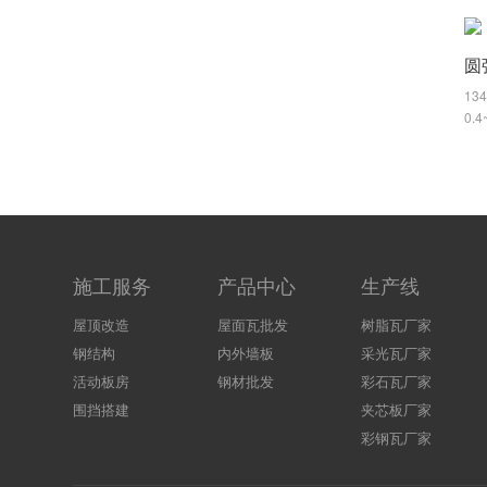
圆
13
0.
施工服务
产品中心
生产线
屋顶改造
屋面瓦批发
树脂瓦厂家
钢结构
内外墙板
采光瓦厂家
活动板房
钢材批发
彩石瓦厂家
围挡搭建
夹芯板厂家
彩钢瓦厂家