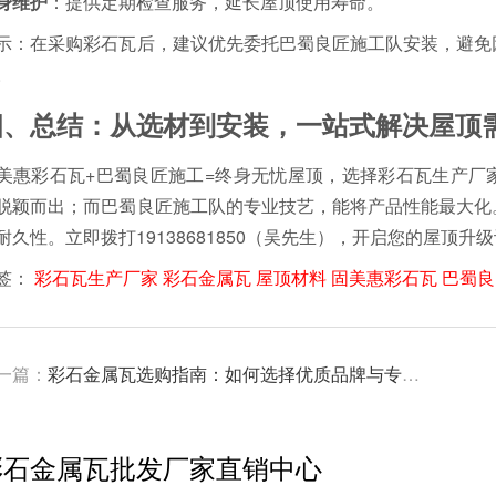
身维护
：提供定期检查服务，延长屋顶使用寿命。
示：在采购彩石瓦后，建议优先委托巴蜀良匠施工队安装，避免
。
四、总结：从选材到安装，一站式解决屋顶
美惠彩石瓦+巴蜀良匠施工=终身无忧屋顶，选择彩石瓦生产厂
脱颖而出；而巴蜀良匠施工队的专业技艺，能将产品性能最大化
耐久性。立即拨打19138681850（吴先生），开启您的屋顶升
签：
彩石瓦生产厂家
彩石金属瓦
屋顶材料
固美惠彩石瓦
巴蜀良
一篇：
彩石金属瓦选购指南：如何选择优质品牌与专业施工队
彩石金属瓦批发厂家直销中心