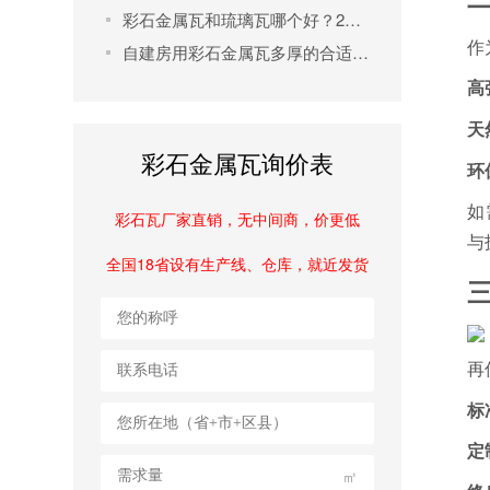
彩石金属瓦和琉璃瓦哪个好？2025屋面瓦选购全攻略
作
自建房用彩石金属瓦多厚的合适？2025年最新选材指南
高
天
彩石金属瓦询价表
环
如
彩石瓦厂家直销，无中间商，价更低
与
全国18省设有生产线、仓库，就近发货
再
标
定
㎡