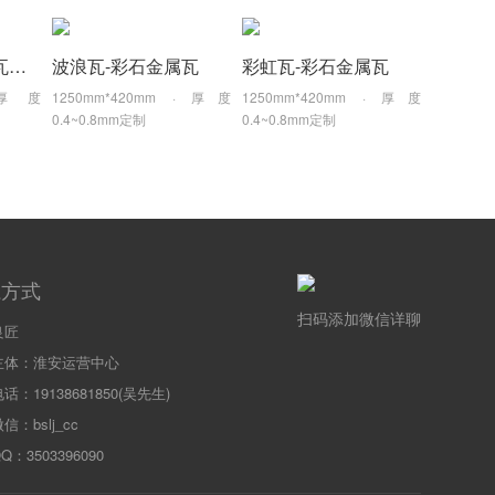
仿古瓦-彩石金属瓦筒瓦
波浪瓦-彩石金属瓦
彩虹瓦-彩石金属瓦
· 厚度
1250mm*420mm · 厚度
1250mm*420mm · 厚度
0.4~0.8mm定制
0.4~0.8mm定制
系方式
扫码添加微信详聊
良匠
主体：淮安运营中心
话：19138681850(吴先生)
信：bslj_cc
：3503396090