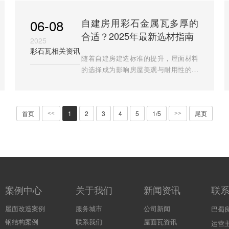
风侵蚀，还是工业区的空气污
06-08
自建房用彩石金属瓦多厚的
合适？2025年最新选材指南
2025
彩石瓦相关资讯
随着自建房建造标准的提升，屋面材料
的选择成为影响房屋美观与耐用性的关
键因素。彩石金属瓦凭借其轻质、防
水、抗风揭等优势，逐渐成为替代传统
陶瓦、水泥瓦的热门选择。然
首页
1
2
3
4
5
1/5
尾页
<<
>>
案例中心
关于我们
新闻资讯
联
屋面改造案例
服务城市
公司新闻
巴蜀
钢结构案例
联系我们
屋面瓦资讯
运营