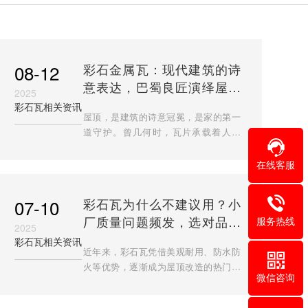
08-12
彩石金属瓦：现代建筑的诗
意表达，巴蜀良匠演绎屋顶
2025
美学革命
彩石瓦相关资讯
屋顶，是建筑的诗意冠冕，是家的第一
道守护。曾几何时，瓦片承载着人们
对“安居”的朴素向往，却也常因风雨侵
蚀、褪色变形而黯然失色。传统建材的
在线客服
局限呼唤着革新——既要历
07-10
彩石瓦为什么不建议用？小
厂质量问题频发，选对品牌
服务热线
2025
是关键
彩石瓦相关资讯
近年来，彩石瓦凭借美观耐用、防水防
火等优势，逐渐成为屋顶改造的热门材
微信咨询
料。然而，网络上关于“彩石瓦不建议
用”的质疑声却屡见不鲜。究其原因，这