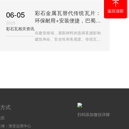
与部分小厂家产品质量不
返回顶部
06-05
彩石金属瓦替代传统瓦片：
环保耐用+安装便捷，巴蜀良
2025
匠引领屋面革新​
彩石瓦相关资讯
在建筑领域，屋面材料的选择直接影响
建筑寿命、安全性和美观度。传统瓦片
如黏土瓦、水泥瓦虽历史悠久，但存在
重量大、易开裂、施工周期长等痛点。
随着技术进步，彩石金属瓦
系方式
扫码添加微信详聊
良匠
主体：淮安运营中心