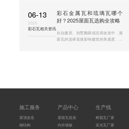
工程的优选方案。作为行业
06-13
彩石金属瓦和琉璃瓦哪个
好？2025屋面瓦选购全攻略
2025
彩石瓦相关资讯
在自建房、别墅翻新或旧房改造中，屋
面瓦的选择直接影响建筑的美观度、耐
用性和维护成本。传统琉璃瓦以古典韵
味著称，而新型彩石金属瓦凭借现代科
技强势崛起。本文将从性能
施工服务
产品中心
生产线
屋顶改造
屋面瓦批发
树脂瓦厂家
钢结构
内外墙板
采光瓦厂家