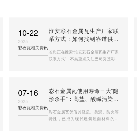
10-22
淮安彩石金属瓦生产厂家联
系方式：如何找到靠谱供应
2025
商？
彩石瓦相关资讯
若您正在搜索“淮安彩石金属瓦生产厂家
联系方式”，不妨重点关注巴蜀良匠彩石
瓦厂——一家深耕彩石金属瓦领域多年
的实体厂家。该厂在四川（原材料资源
丰富区）和山东（制造
07-16
彩石金属瓦使用寿命三大“隐
形杀手”：高盐、酸碱污染与
2025
防护层破坏，巴蜀良匠为您
彩石瓦相关资讯
彩石金属瓦凭借其轻质、美观、防火等
保驾护航
特性，已成为现代建筑屋面材料的优
选。然而，许多用户忽视了环境对瓦片
寿命的潜在威胁。无论是沿海地区的海