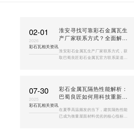
02-01
淮安寻找可靠彩石金属瓦生
产厂家联系方式？全面解析
2026
巴蜀良匠的品牌与产品优势
彩石瓦相关资讯
淮安彩石金属瓦生产厂家联系方式，获
取巴蜀良匠彩石金属瓦官方联系渠道有
多个途径。官方网站是最权威的信息平
台，访问 https://www.bslj.cc 可以获取
最全面的产品信息、技术
07-30
彩石金属瓦隔热性能解析：
巴蜀良匠如何用科技重新定
2025
义建筑降温标准
彩石瓦相关资讯
在夏季高温频发的当下，建筑隔热性能
已成为衡量屋面材料优劣的核心指标。
彩石金属瓦隔热性能凭借其独特的材料
科学与结构设计，正成为现代建筑降温