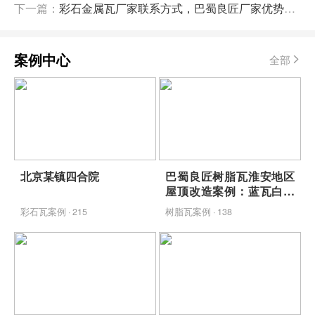
下一篇：
彩石金属瓦厂家联系方式，巴蜀良匠厂家优势解析
案例中心
全部
北京某镇四合院
巴蜀良匠树脂瓦淮安地区
屋顶改造案例：蓝瓦白墙
映青山，包工包料省心焕
彩石瓦案例 · 215
树脂瓦案例 · 138
新