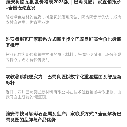
淮安树脂瓦批发价格表2025版｜巴蜀良匠厂家直销报价
+全国仓储直发
随着绿色建材的普及，树脂瓦凭借耐腐蚀、隔热隔音等优势，成为
农村自建房、仿古商业建
淮安树脂瓦厂家联系方式哪里找？巴蜀良匠高性价比树脂
瓦推荐
树脂瓦作为现代建筑中常用的屋面材料，凭借轻便耐用、环保美观
等特点，逐渐替代传统瓦
双软著赋能硬实力：巴蜀良匠以数字化重塑屋面瓦智造新
标杆
近日，四川巴蜀良匠新材料有限公司在技术创新领域再传捷报。由
我司自主研发的“屋面瓦
淮安寻找可靠彩石金属瓦生产厂家联系方式？全面解析巴
蜀良匠的品牌与产品优势