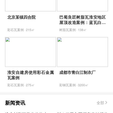
北京某镇四合院
巴蜀良匠树脂瓦淮安地区
屋顶改造案例：蓝瓦白墙
映青山，包工包料省心焕
彩石瓦案例 · 215㎡
树脂瓦案例 · 138㎡
新
淮安自建房使用彩石金属
成都市青白江制衣厂
瓦案例
彩石瓦案例 · 275㎡
彩钢瓦案例 · 3200㎡
新闻资讯
全部