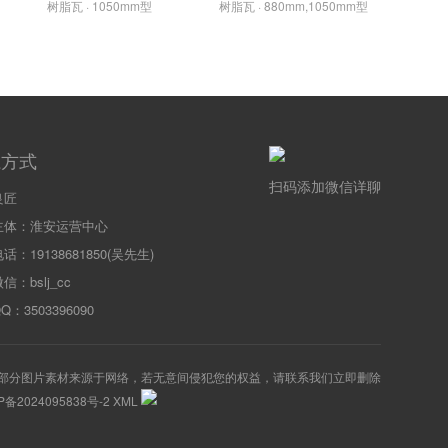
树脂瓦 · 1050mm型
树脂瓦 · 880mm,1050mm型
系方式
扫码添加微信详聊
良匠
主体：淮安运营中心
话：19138681850(吴先生)
信：bslj_cc
：3503396090
部分图片素材来源于网络，若无意间侵犯您的权益，请联系我们立即删除
P备2024095838号-2
XML