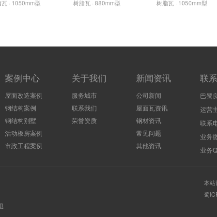
瓦 · 1050mm型
树脂瓦 · 880mm型
树脂瓦 · 1050mm型
案例中心
关于我们
新闻资讯
联
屋面改造案例
服务城市
公司新闻
巴蜀
钢结构案例
联系我们
屋面瓦资讯
运营
钢结构别墅
荣誉资质
钢材资讯
联系电
活动板房案例
常见问题
业务微
市政工程案例
其他资讯
业务QQ
本站
蜀IC
县