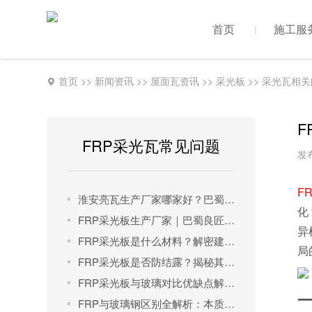
首页
施工服
首页
>>
新闻资讯
>>
屋面瓦资讯
>>
采光板
>>
采光瓦相关
FRP采光瓦常见问题
发布
F
淮安亮瓦生产厂家哪家好？巴蜀良匠以品质与价格双优势成工程优选
化
FRP采光板生产厂家｜巴蜀良匠：多省布局，打造高品质采光解决方案
异
FRP采光板是什么材料？解密建筑采光新宠的核心构成与百变应用​
局
FRP采光板是否防结露？揭秘其防结露原理与选购要点
FRP采光板与玻璃对比优缺点解析 | 建筑采光材料如何科学选择？
FRP与玻璃钢区别全解析：本质相同，应用广泛的新型材料