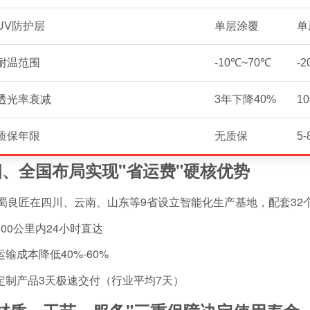
UV防护层
单层涂覆
单
耐温范围
-10℃~70℃
-
透光率衰减
3年下降40%
1
质保年限
无质保
5
四、全国布局实现"省运费"硬核优势
蜀良匠在四川、云南、山东等9省设立智能化生产基地，配套32
 500公里内24小时直达
 运输成本降低40%-60%
 定制产品3天极速交付（行业平均7天）