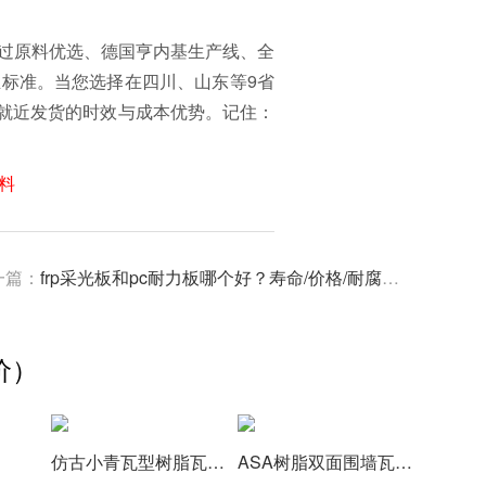
通过原料优选、德国亨内基生产线、全
业标准。当您选择在四川、山东等9省
就近发货的时效与成本优势。记住：
料
一篇：
frp采光板和pc耐力板哪个好？寿命/价格/耐腐蚀性深度测评
价）
仿古小青瓦型树脂瓦,颜色厚度支持定制
ASA树脂双面围墙瓦,围墙墙头帽,仿古装饰树脂墙头瓦