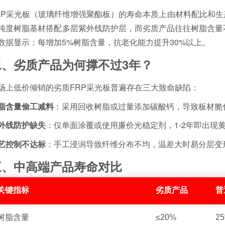
RP采光板（玻璃纤维增强聚酯板）的寿命本质上由材料配比和生
纯度树脂基材搭配多层紫外线防护层，而劣质产品往往树脂含量
数据显示：每增加5%树脂含量，抗老化能力提升30%以上。
二、劣质产品为何撑不过3年？
场上低价倾销的劣质FRP采光板普遍存在三大致命缺陷：
脂含量偷工减料
：采用回收树脂或过量添加碳酸钙，导致板材脆
外线防护缺失
：仅单面涂覆或使用廉价光稳定剂，1-2年即出现
艺控制不达标
：手工浸润导致纤维分布不均，温差大时易分层变
三、中高端产品寿命对比
关键指标
劣质产品
普
树脂含量
≤20%
2