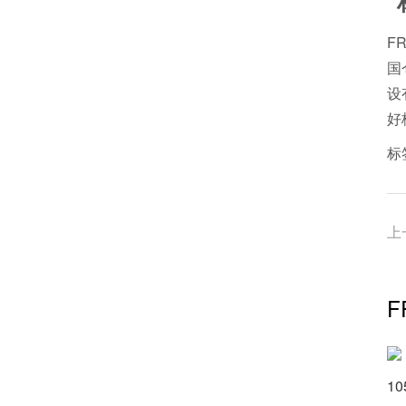
F
国
设
好
标
上