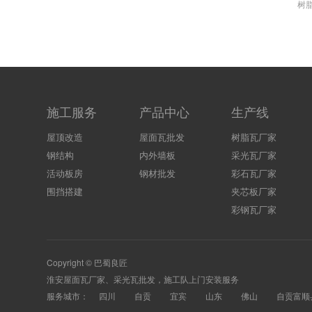
树脂
施工服务
产品中心
生产线
屋顶改造
屋面瓦批发
树脂瓦厂家
钢结构
内外墙板
采光瓦厂家
活动板房
钢材批发
彩石瓦厂家
围挡搭建
夹芯板厂家
彩钢瓦厂家
Copyright © 巴蜀良匠
淮安
屋面瓦厂家
、
采光瓦
批发，施工队上门安装服务
服务城市：
四川
自贡
宜宾
山东
佛山
自贡富顺