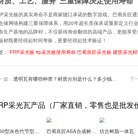
"材质、工艺、服务"三重保障决定使用寿命
RP采光板的真实寿命不是商家随口承诺的数字游戏。巴蜀良匠
仓储网络构建三重保障体系，用20年超长质保承诺重新定义行
有生产基地的品牌时，不仅获得寿命翻倍的高端产品，更能享受
板材既要经得起时间考验，更要经得起技术验证！
签：
FRP采光板
frp采光板使用寿命
巴蜀良匠采光板
建筑采光材
一篇：
透明瓦有哪些种类？材质分别是什么？多少钱一平方
下
FRP采光瓦产品（厂家直销，零售也是批发
1050型灰色竹节型树脂瓦,颜色厚度可定制
巴蜀良匠ASA合成树脂金刚瓦，质保30年
仿古树脂一体瓦