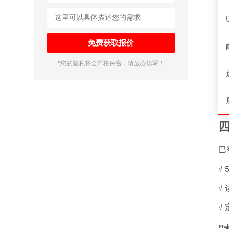
*您的隐私将会严格保密，请放心填写！
巴
√
√
√