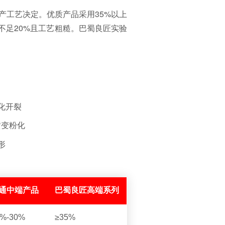
产工艺决定。优质产品采用35%以上
不足20%且工艺粗糙。巴蜀良匠实验
化开裂
黄变粉化
形
通中端产品
巴蜀良匠高端系列
5%-30%
≥35%