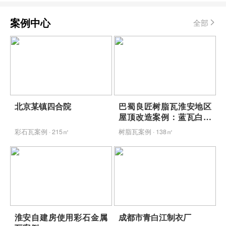
案例中心
全部
北京某镇四合院
巴蜀良匠树脂瓦淮安地区
屋顶改造案例：蓝瓦白墙
映青山，包工包料省心焕
彩石瓦案例 · 215㎡
树脂瓦案例 · 138㎡
新
淮安自建房使用彩石金属
成都市青白江制衣厂