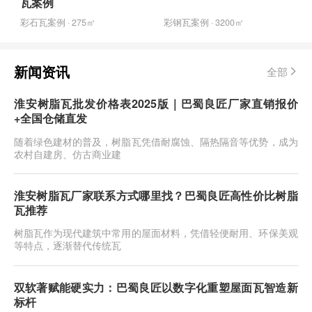
瓦案例
彩石瓦案例 · 275㎡
彩钢瓦案例 · 3200㎡
新闻资讯
全部
淮安树脂瓦批发价格表2025版｜巴蜀良匠厂家直销报价
+全国仓储直发
随着绿色建材的普及，树脂瓦凭借耐腐蚀、隔热隔音等优势，成为
农村自建房、仿古商业建
淮安树脂瓦厂家联系方式哪里找？巴蜀良匠高性价比树脂
瓦推荐
树脂瓦作为现代建筑中常用的屋面材料，凭借轻便耐用、环保美观
等特点，逐渐替代传统瓦
双软著赋能硬实力：巴蜀良匠以数字化重塑屋面瓦智造新
标杆